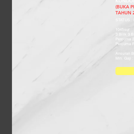
KONDOM
(BUKA 
TAHUN 2
STATUS :
1045sqf
3 Bilik 3 B
Percuma 2
Percuma 
Ansuran B
Min. Gaji 