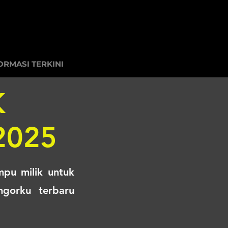
ORMASI TERKINI
K
2025
pu milik untuk
gorku terbaru