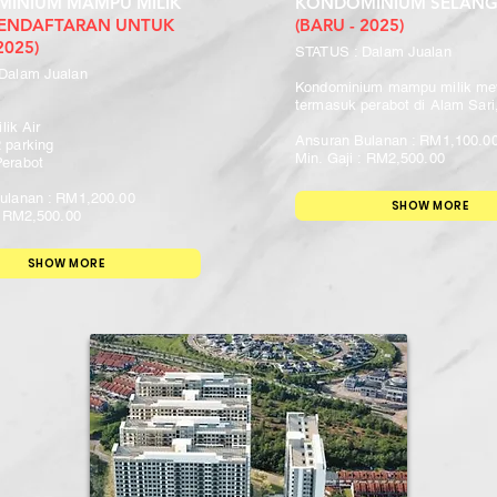
INIUM MAMPU MILIK
KONDOMINIUM SELAN
PENDAFTARAN UNTUK
(BARU - 2025)
025)
STATUS : Dalam Jualan
 Dalam Jualan
Kondominium mampu milik m
termasuk perabot di Alam Sari
ilik Air
Ansuran Bulanan : RM1,100.0
 parking
Min. Gaji : RM2,500.00
Perabot
ulanan : RM1,200.00
SHOW MORE
: RM2,500.00
SHOW MORE