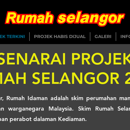
EK TERKINI
PROJEK HABIS DIJUAL
GALERI
INF
SENARAI PROJE
AH SELANGOR 
r, Rumah Idaman adalah skim perumahan mam
n warganegara Malaysia. Skim Rumah Selan
an perabot dalaman Kediaman.