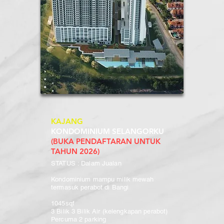
KAJANG
KONDOMINIUM SELANGORKU
(BUKA PENDAFTARAN UNTUK
TAHUN 2026)
STATUS : Dalam Jualan
Kondominium mampu milik mewah
termasuk perabot di Bangi
1045sqf
3 Bilik 3 Bilik Air
(kelengkapan perabot)
Percuma 2 parking