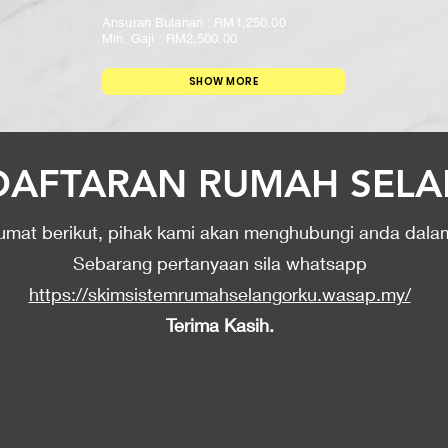
Ansuran Bulanan : RM1,250.00
Min. Gaji : RM2,500.00
SHOW MORE
NDAFTARAN RUMAH SE
klumat berikut, pihak kami akan menghubungi anda dal
Sebarang pertanyaan sila whatsapp
https://skimsistemrumahselangorku.wasap.my/
Terima Kasih.