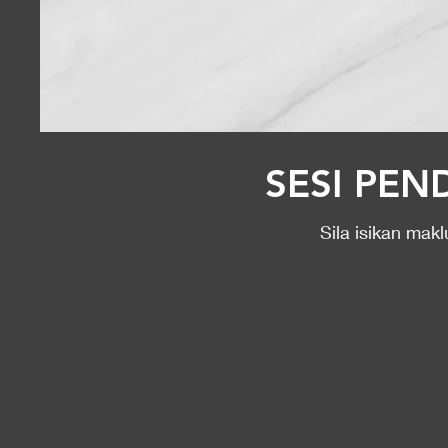
SESI PE
​Sila isikan ma