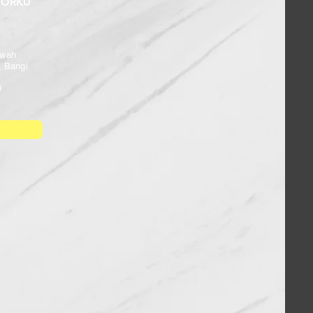
GORKU
ewah
, Bangi
0